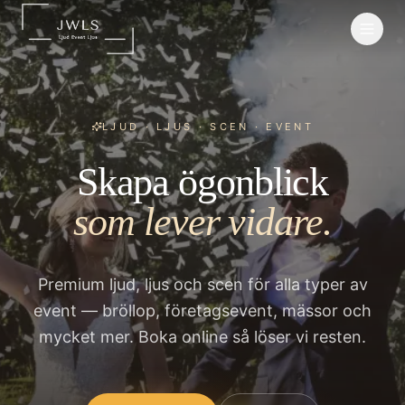
LJUD · LJUS · SCEN · EVENT
Skapa ögonblick
som lever vidare.
Premium ljud, ljus och scen för alla typer av
event — bröllop, företagsevent, mässor och
mycket mer. Boka online så löser vi resten.