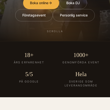
Boka online
Boka DJ
Företagsevent
Personlig service
SCROLLA
18+
1000+
ÅRS ERFARENHET
GENOMFÖRDA EVENT
5/5
Hela
PÅ GOOGLE
SVERIGE SOM
LEVERANSOMRÅDE