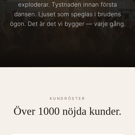
exploderar. Tystnaden innan första
dansen. Ljuset som speglas i brudens
ögon. Det är det vi bygger — varje gång.
KUNDRÖSTER
Över 1000 nöjda kunder.