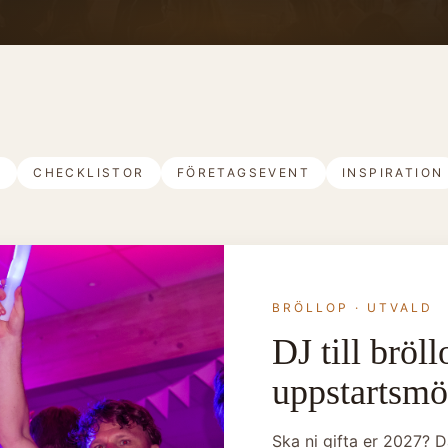
P
CHECKLISTOR
FÖRETAGSEVENT
INSPIRATION
BRÖLLOP
· UTVALD
DJ till bröl
uppstartsmöt
Ska ni gifta er 2027? 