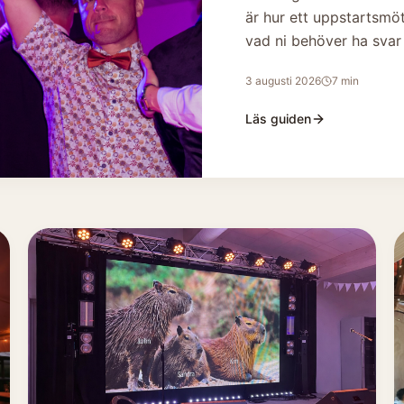
är hur ett uppstartsmö
vad ni behöver ha svar
3 augusti 2026
7
min
Läs guiden